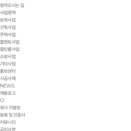
찾아오시는 길
사업영역
토목사업
건축사업
주택사업
플랜트사업
클린룸사업
소방사업
기타사업
홍보센터
시공사례
NEWS
채용공고
CI
회사 지명원
등록 및 인증서
커뮤니티
공지사항