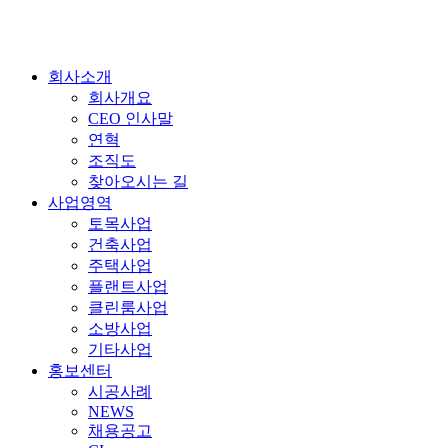
회사소개
회사개요
CEO 인사말
연혁
조직도
찾아오시는 길
사업영역
토목사업
건축사업
주택사업
플랜트사업
클린룸사업
소방사업
기타사업
홍보센터
시공사례
NEWS
채용공고