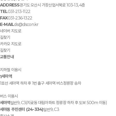
ADDRESS
경기도 오산시 가장산업서북로 103-13, 4층
TEL
031-213-1122
FAX
031-236-1322
E-MAIL
ds@dscon.kr
네이버 지도로
길찾기
카카오 지도로
길찾기
교통안내
지하철 이용시
세마역
1
1호선 세마역 하차 후 1번 출구 세마역 버스정류장 승차
버스 이용시
세마역
9, C3(지곶동 대림아파트 정류장 하차 후 도보 500m 이동)
일반
세마동 주민센터 (24-334)
9, C3
일반