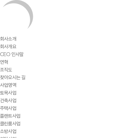
회사소개
회사개요
CEO 인사말
연혁
조직도
찾아오시는 길
사업영역
토목사업
건축사업
주택사업
플랜트사업
클린룸사업
소방사업