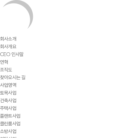
회사소개
회사개요
CEO 인사말
연혁
조직도
찾아오시는 길
사업영역
토목사업
건축사업
주택사업
플랜트사업
클린룸사업
소방사업