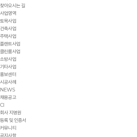
찾아오시는 길
사업영역
토목사업
건축사업
주택사업
플랜트사업
클린룸사업
소방사업
기타사업
홍보센터
시공사례
NEWS
채용공고
CI
회사 지명원
등록 및 인증서
커뮤니티
공지사항